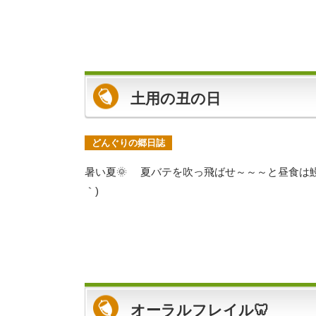
土用の丑の日
どんぐりの郷日誌
暑い夏🌞 夏バテを吹っ飛ばせ～～～と昼食は鰻
｀)
オーラルフレイル🦷