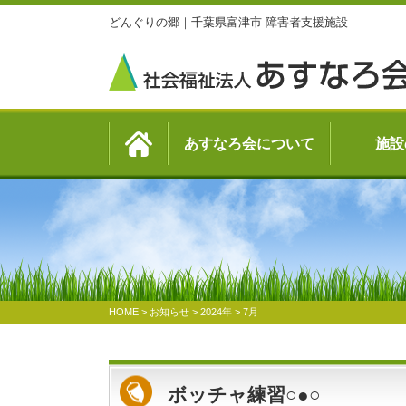
どんぐりの郷｜千葉県富津市 障害者支援施設
あすなろ会について
施設
HOME
>
お知らせ
>
2024年
>
7月
ボッチャ練習○●○