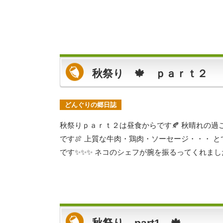
秋祭り 🍁 ｐａｒｔ２
どんぐりの郷日誌
秋祭りｐａｒｔ２は昼食からです🍂 秋晴れの
です🍖 上質な牛肉・鶏肉・ソーセージ・・・ 
です✨✨✨ ネコのシェフが腕を振るってくれました
秋祭り part1 🍁