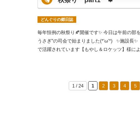
どんぐりの郷日誌
毎年恒例の秋祭り🍂開催です✨ 今日は午前の部
うさぎ”の司会で始まりました(*'ω'*) ✨施設
で活躍されています【もやし＆ロケッツ】様による
1 / 24
1
2
3
4
5