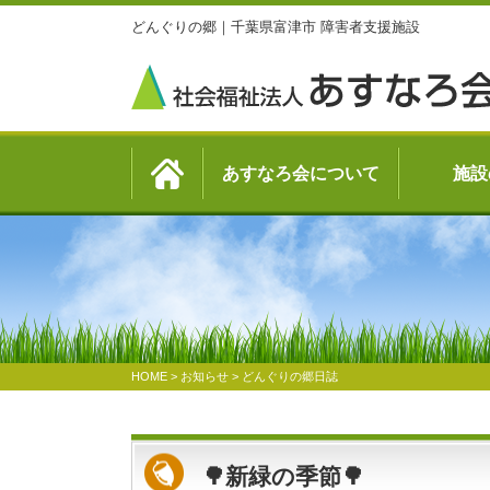
どんぐりの郷｜千葉県富津市 障害者支援施設
あすなろ会について
施設
HOME
>
お知らせ
>
どんぐりの郷日誌
🌳新緑の季節🌳