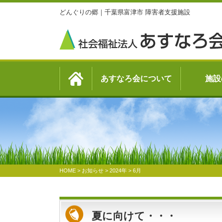
どんぐりの郷｜千葉県富津市 障害者支援施設
あすなろ会について
施設
HOME
>
お知らせ
>
2024年
>
6月
夏に向けて・・・