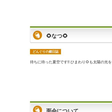
🌻なつ🌻
どんぐりの郷日誌
待ちに待った夏空です!! ひまわり🌻も太陽の
面会について