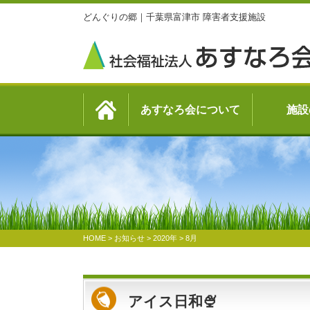
どんぐりの郷｜千葉県富津市 障害者支援施設
あすなろ会について
施設
HOME
>
お知らせ
>
2020年
>
8月
アイス日和🍨