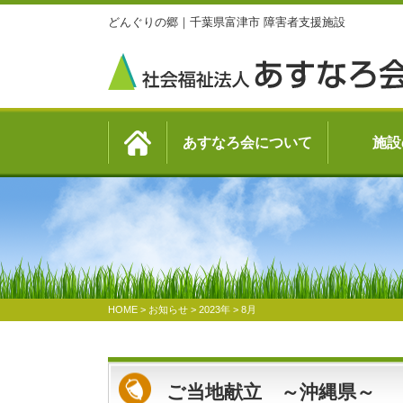
どんぐりの郷｜千葉県富津市 障害者支援施設
あすなろ会について
施設
HOME
>
お知らせ
>
2023年
>
8月
ご当地献立 ～沖縄県～