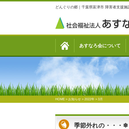
どんぐりの郷｜千葉県富津市 障害者支援施
あすなろ会について
HOME
>
お知らせ
>
2022年
>
3月
季節外れの・・・❄