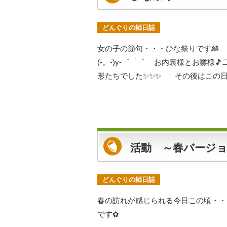
どんぐりの郷日誌
女の子の節句・・・ひな祭りです🎎
(-。-)y-゜゜゜ お内裏様とお雛様
形たちでした✨✨✨ その後はこの日の
活動 ～春バージ
どんぐりの郷日誌
春の訪れが感じられる今日この頃・
です✿