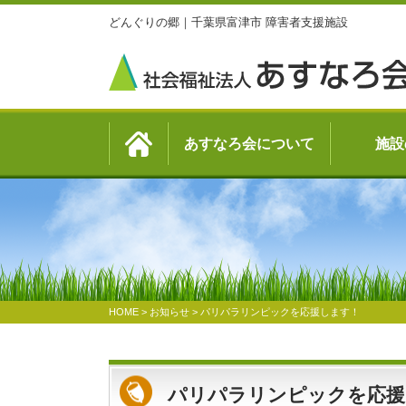
どんぐりの郷｜千葉県富津市 障害者支援施設
あすなろ会について
施設
HOME
>
お知らせ
>
パリパラリンピックを応援します！
パリパラリンピックを応援