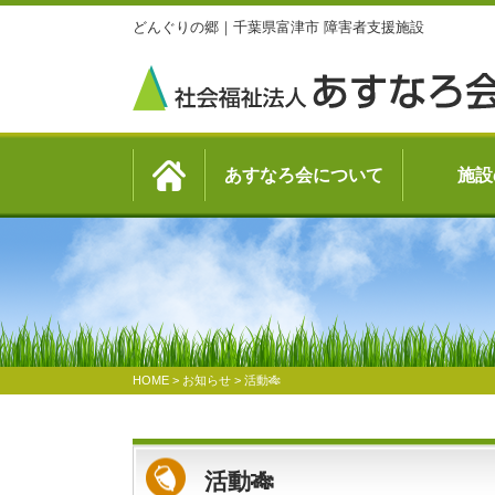
どんぐりの郷｜千葉県富津市 障害者支援施設
あすなろ会について
施設
HOME
>
お知らせ
>
活動🎋
活動🎋