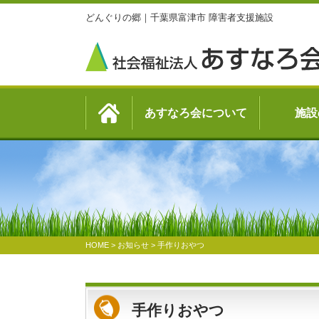
どんぐりの郷｜千葉県富津市 障害者支援施設
あすなろ会について
施設
HOME
>
お知らせ
>
手作りおやつ
手作りおやつ