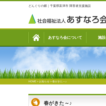
どんぐりの郷｜千葉県富津市 障害者支援施設
あすなろ会について
施設
HOME
>
お知らせ
>
春がきた～♪
春がきた～♪