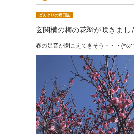
どんぐりの郷日誌
玄関横の梅の花🌺が咲きました
春の足音が聞こえてきそう・・・(*‘ω‘ *