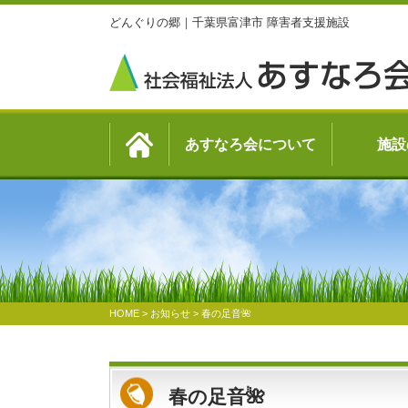
どんぐりの郷｜千葉県富津市 障害者支援施設
あすなろ会について
施設
HOME
>
お知らせ
>
春の足音🌺
春の足音🌺