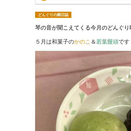
どんぐりの郷日誌
琴の音が聞こえてくる今月のどんぐり
５月は和菓子の
かのこ
＆
若葉饅頭
です