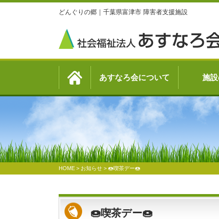
どんぐりの郷｜千葉県富津市 障害者支援施設
あすなろ会について
施設
HOME
>
お知らせ
>
🍩喫茶デー🍩
🍩喫茶デー🍩