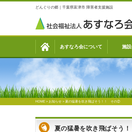
どんぐりの郷｜千葉県富津市 障害者支援施設
あすなろ会について
施設
HOME
>
お知らせ
>
夏の猛暑を吹き飛ばそう！！ その②
夏の猛暑を吹き飛ばそう！