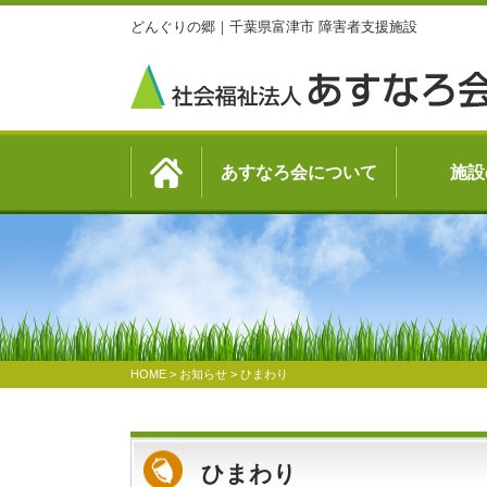
どんぐりの郷｜千葉県富津市 障害者支援施設
あすなろ会について
施設
HOME
>
お知らせ
>
ひまわり
ひまわり